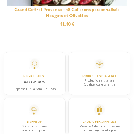
Grand Coffret Provence – 18 Calissons personnalisés
Nougats et Olivettes
41.40
€
SERVICE CLIENT
FABRIQUÉ EN PROVENCE
Production artisanale
04 88 41 50 24
Qualité locale garantie
Réponse Lun. à Sam. 9h - 20h
LIVRAISON
CADEAU PERSONNALISÉ
3 à 5 jours ouvrés
Message & design sur mesure
Suivi en temps réel
Idéal mariage & entreprise