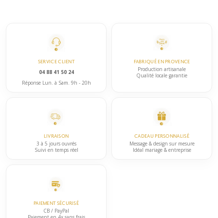
SERVICE CLIENT
FABRIQUÉ EN PROVENCE
Production artisanale
04 88 41 50 24
Qualité locale garantie
Réponse Lun. à Sam. 9h - 20h
LIVRAISON
CADEAU PERSONNALISÉ
3 à 5 jours ouvrés
Message & design sur mesure
Suivi en temps réel
Idéal mariage & entreprise
PAIEMENT SÉCURISÉ
CB / PayPal
Paiement en 4x sans frais