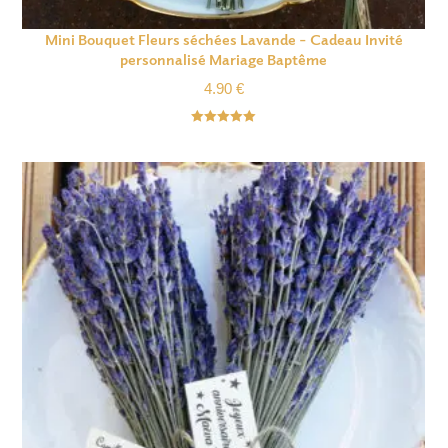
Mini Bouquet Fleurs séchées Lavande – Cadeau Invité
personnalisé Mariage Baptême
4.90
€
Note
5.00
sur 5