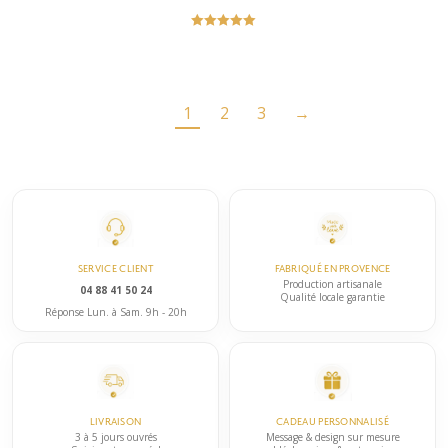
Note
5.00
sur 5
1
2
3
→
SERVICE CLIENT
FABRIQUÉ EN PROVENCE
Production artisanale
04 88 41 50 24
Qualité locale garantie
Réponse Lun. à Sam. 9h - 20h
LIVRAISON
CADEAU PERSONNALISÉ
3 à 5 jours ouvrés
Message & design sur mesure