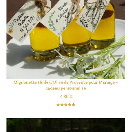
Mignonette Huile d’Olive de Provence pour Mariage –
cadeau personnalisé
4.80
€
Note
5.00
sur 5