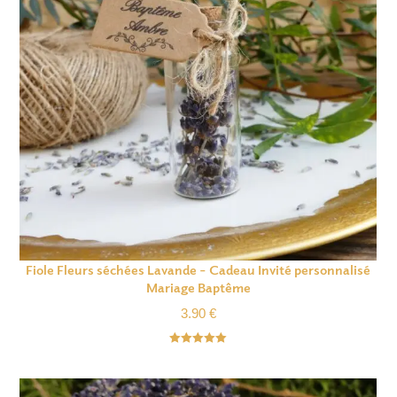
Fiole Fleurs séchées Lavande – Cadeau Invité personnalisé
Mariage Baptême
3.90
€
Note
5.00
sur 5