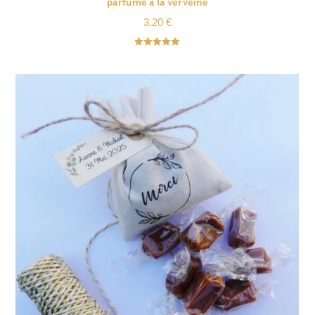
parfumé à la verveine
3.20
€
Note
5.00
sur 5