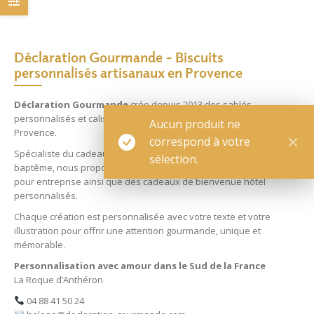
Déclaration Gourmande – Biscuits
personnalisés artisanaux en Provence
Déclaration Gourmande
crée depuis 2013 des
sablés
personnalisés
et
calissons personnalisés
artisanaux, fabriqués en
Aucun produit ne
Provence.
correspond à votre
Spécialiste du
cadeau d’invité mariage
et du
cadeau d’invité
sélection.
baptême
, nous proposons également des
goodies personnalisés
pour entreprise
ainsi que des
cadeaux de bienvenue hôtel
personnalisés
.
Chaque création est personnalisée avec votre texte et votre
illustration pour offrir une attention gourmande, unique et
mémorable.
Personnalisation avec amour dans le Sud de la France
La Roque d’Anthéron
04 88 41 50 24