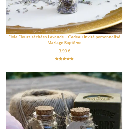
Fiole Fleurs séchées Lavande – Cadeau Invité personnalisé
Mariage Baptême
3.90
€
Note
5.00
sur 5