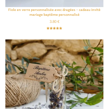
Fiole en verre personnalisée avec dragées – cadeau invité
mariage baptême personnalisé
3.80
€
Note
5.00
sur 5