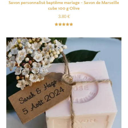
Savon personnalisé baptême mariage – Savon de Marseille
cube 100 g Olive
3.80
€
Note
5.00
sur 5