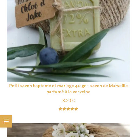
Petit savon bapteme et mariage 40 gr – savon de Marseille
parfumé à la verveine
3.20
€
Note
5.00
sur 5