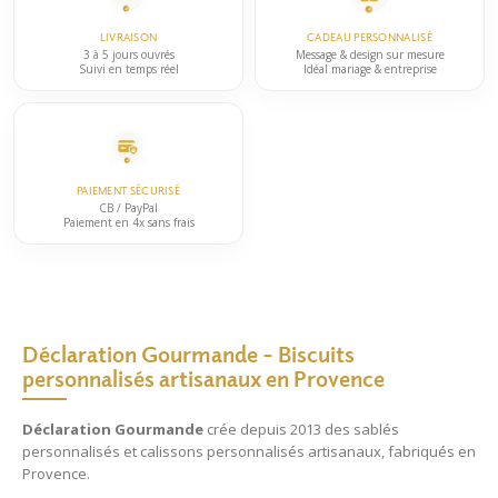
LIVRAISON
CADEAU PERSONNALISÉ
3 à 5 jours ouvrés
Message & design sur mesure
Suivi en temps réel
Idéal mariage & entreprise
PAIEMENT SÉCURISÉ
CB / PayPal
Paiement en 4x sans frais
Déclaration Gourmande – Biscuits
personnalisés artisanaux en Provence
Déclaration Gourmande
crée depuis 2013 des
sablés
personnalisés
et
calissons personnalisés
artisanaux, fabriqués en
Provence.