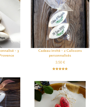
onnalisé – 3
Cadeau invité – 2 Calissons
-Provence
personnalisés
3.50
€
Note
4.92
sur 5