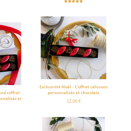
Note
5.00
sur 5
Exclusivité Noël – Coffret calissons
and coffret
personnalisés et chocolats
nnalisés et
12.00
€