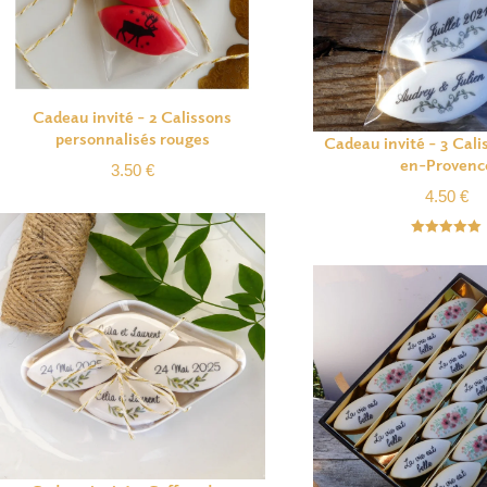
Cadeau invité – 2 Calissons
personnalisés rouges
Cadeau invité – 3 Cali
en-Provenc
3.50
€
4.50
€
Note
5.00
sur 5