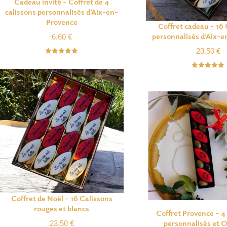
Cadeau invité – Coffret de 4
calissons personnalisés d’Aix-en-
Provence
Coffret cadeau – 16 
personnalisés d’Aix-
6.60
€
23.50
€
Note
5.00
sur 5
Note
5.00
sur 5
Coffret de Noël – 16 Calissons
rouges et blancs
Coffret Provence – 4
personnalisés et O
23.50
€