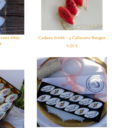
ssons d’Aix-
Cadeau invité – 3 Calissons Rouges
e
4.00
€