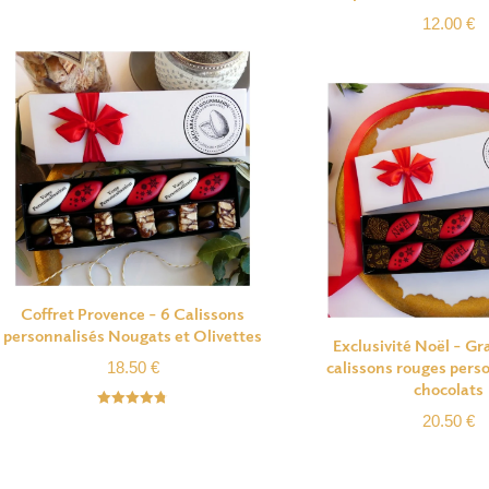
12.00
€
Coffret Provence – 6 Calissons
personnalisés Nougats et Olivettes
Exclusivité Noël – Gr
calissons rouges perso
18.50
€
chocolats
Note
4.75
20.50
€
sur 5