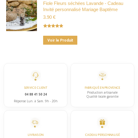
a
Fiole Fleurs séchées Lavande - Cadeau
être
Invité personnalisé Mariage Baptême
plusieurs
choisies
3.90
€
variations.
sur
Les
la
Note
5.00
options
page
sur 5
Ce
peuvent
Voir le Produit
du
produit
être
produit
a
choisies
plusieurs
sur
variations.
la
Les
page
options
du
SERVICE CLIENT
FABRIQUÉ EN PROVENCE
peuvent
Production artisanale
produit
04 88 41 50 24
Qualité locale garantie
être
Réponse Lun. à Sam. 9h - 20h
choisies
sur
la
page
LIVRAISON
CADEAU PERSONNALISÉ