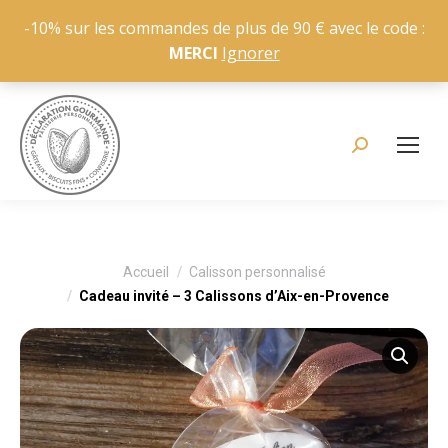
-10% sur les commandes de plus de 90 € avec le code :
MERCI
Ignorer
Recherche
:
Vous êtes ici :
Accueil
Calisson personnalisé
Cadeau invité – 3 Calissons d’Aix-en-Provence