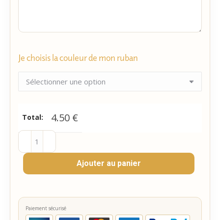
Je choisis la couleur de mon ruban
4.50
€
Total:
quantité
de
Ajouter au panier
Cadeau
invité
-
3
Paiement sécurisé