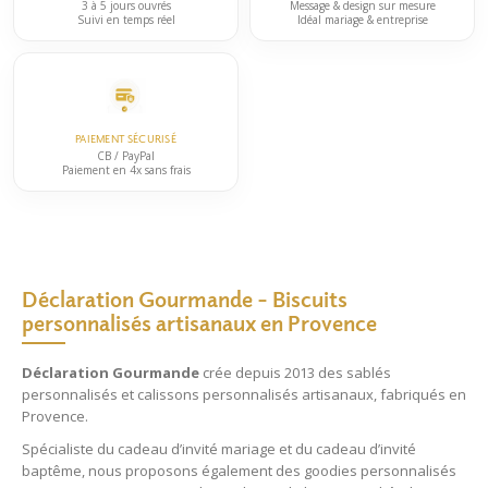
du
3 à 5 jours ouvrés
Message & design sur mesure
Suivi en temps réel
Idéal mariage & entreprise
produit
PAIEMENT SÉCURISÉ
CB / PayPal
Paiement en 4x sans frais
Déclaration Gourmande – Biscuits
personnalisés artisanaux en Provence
Déclaration Gourmande
crée depuis 2013 des
sablés
personnalisés
et
calissons personnalisés
artisanaux, fabriqués en
Provence.
Spécialiste du
cadeau d’invité mariage
et du
cadeau d’invité
baptême
, nous proposons également des
goodies personnalisés