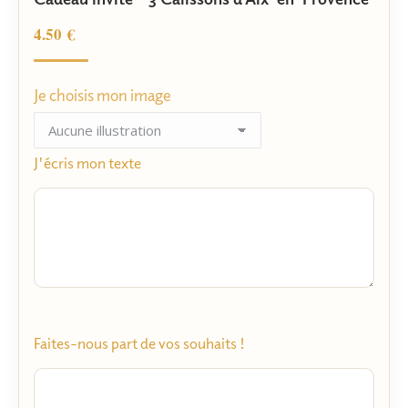
basé sur
notations
4.50
€
client
Je choisis mon image
J'écris mon texte
Faites-nous part de vos souhaits !