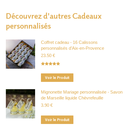
Découvrez d'autres Cadeaux
personnalisés
Coffret cadeau - 16 Calissons
personnalisés d’Aix-en-Provence
23.50
€
Note
5.00
sur 5
Ce
Voir le Produit
produit
a
Mignonette Mariage personnalisée - Savon
de Marseille liquide Chèvrefeuille
plusieurs
3.90
€
variations.
Les
Ce
options
Voir le Produit
produit
peuvent