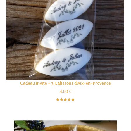
Cadeau invité – 3 Calissons d’Aix-en-Provence
4.50
€
Note
5.00
sur 5