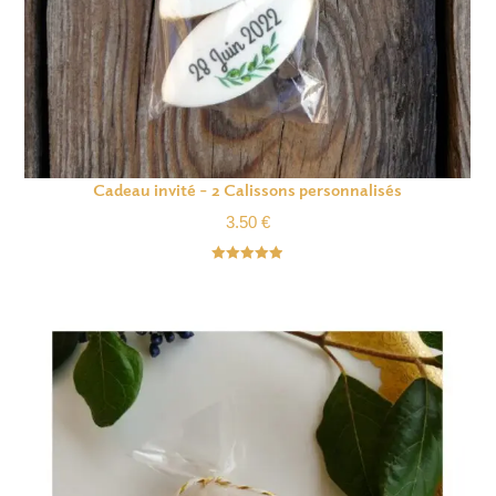
Cadeau invité – 2 Calissons personnalisés
3.50
€
Note
4.92
sur 5