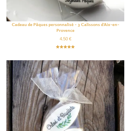
Cadeau de Pâques personnalisé – 3 Calissons d’Aix-en-
Provence
4.50
€
Note
5.00
sur 5