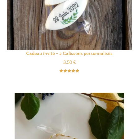
Cadeau invité – 2 Calissons personnalisés
3.50
€
Note
4.92
sur 5