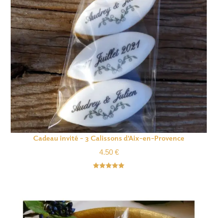
Cadeau invité – 3 Calissons d’Aix-en-Provence
4.50
€
Note
5.00
sur 5