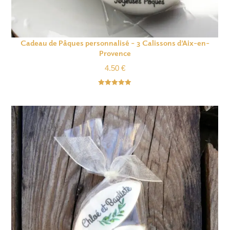
Cadeau de Pâques personnalisé – 3 Calissons d’Aix-en-
Provence
4.50
€
Note
5.00
sur 5