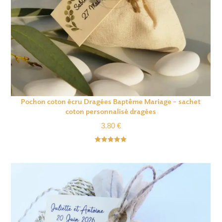
Pochon coton écru Dragées Baptême Mariage – sachet
coton personnalisé dragées
3.80
€
Note
5.00
sur 5