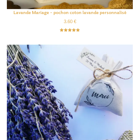
Lavande Mariage – pochon coton lavande personnalisé
3.60
€
Note
5.00
sur 5