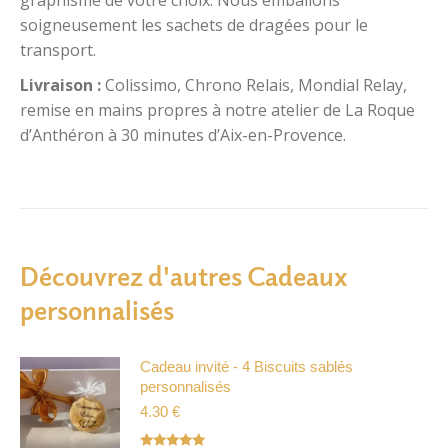
graphisme de votre choix. Nous emballons
Notre Sélection
,
Sachet Dragées
soigneusement les sachets de dragées pour le
UGS :
0012-1
transport.
Étiquettes :
cadeau invité champetre
Livraison :
Colissimo, Chrono Relais, Mondial Relay,
remise en mains propres à notre atelier de La Roque
contenant et dragées
dragées baptême
d’Anthéron à 30 minutes d’Aix-en-Provence.
dragées baptême champetre
dragées mariage
dragées mariage champetre
petit sac dragées personnalisé
pochon dragées
pochon dragées baptême
pochon dragées mariage
Découvrez d'autres Cadeaux
pochon lin personnalisé
pochon mariage champêtre
personnalisés
pochon mariage personnalisé
sachet dragées lin personnalisé
Cadeau invité - 4 Biscuits sablés
personnalisés
sachet dragées personnalisé
4.30
€