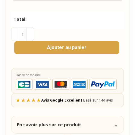
Total:
quantité
de
Ajouter au panier
Pochon
Dragées
Baptême
Mariage
Paiement sécurisé
–
sachet
coton
★
★
★
★
★
Avis Google Excellent
Basé sur 144 avis
personnalisé
–
Merci
⌄
En savoir plus sur ce produit
eucalyptus