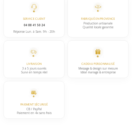
variations.
la
Les
page
options
du
SERVICE CLIENT
FABRIQUÉ EN PROVENCE
peuvent
Production artisanale
produit
04 88 41 50 24
Qualité locale garantie
être
Réponse Lun. à Sam. 9h - 20h
choisies
sur
la
page
LIVRAISON
CADEAU PERSONNALISÉ
du
3 à 5 jours ouvrés
Message & design sur mesure
Suivi en temps réel
Idéal mariage & entreprise
produit
PAIEMENT SÉCURISÉ
CB / PayPal
Paiement en 4x sans frais