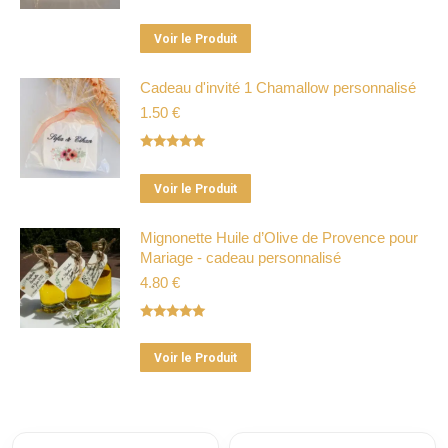
Note
5.00
sur 5
Ce
Voir le Produit
produit
a
Cadeau d'invité 1 Chamallow personnalisé
plusieurs
1.50
€
variations.
Les
Note
5.00
sur 5
Ce
options
Voir le Produit
produit
peuvent
a
être
Mignonette Huile d’Olive de Provence pour
Mariage - cadeau personnalisé
plusieurs
choisies
4.80
€
variations.
sur
Les
la
Note
5.00
options
page
sur 5
Ce
peuvent
du
Voir le Produit
produit
être
produit
a
choisies
plusieurs
sur