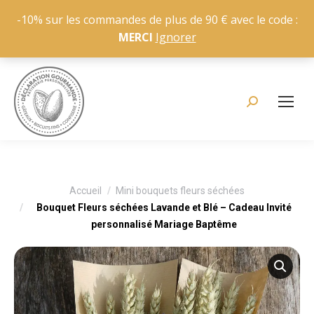
-10% sur les commandes de plus de 90 € avec le code :
MERCI
Ignorer
Recherche
:
Vous êtes ici :
Accueil
Mini bouquets fleurs séchées
Bouquet Fleurs séchées Lavande et Blé – Cadeau Invité
personnalisé Mariage Baptême