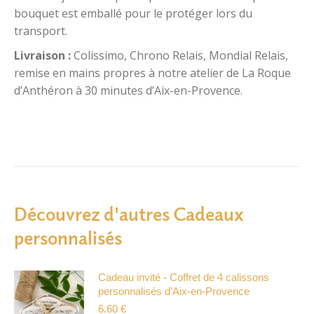
Cadeau invité Mariage et Baptême personnalisé
,
bouquet est emballé pour le protéger lors du
Lavande Mariage
,
Mini bouquets fleurs séchées
transport.
UGS :
0012-12-V2-2024-2
Livraison :
Colissimo, Chrono Relais, Mondial Relais,
remise en mains propres à notre atelier de La Roque
d’Anthéron à 30 minutes d’Aix-en-Provence.
Découvrez d'autres Cadeaux
personnalisés
Cadeau invité - Coffret de 4 calissons
personnalisés d’Aix-en-Provence
6.60
€