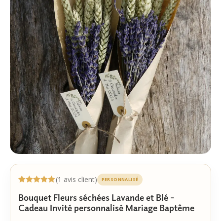
(
1
avis client)
PERSONNALISÉ
Noté
1
5.00
Bouquet Fleurs séchées Lavande et Blé –
sur 5
basé sur
Cadeau Invité personnalisé Mariage Baptême
notation