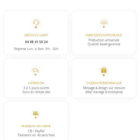
a
choisies
plusieurs
sur
variations.
la
Les
page
options
du
SERVICE CLIENT
FABRIQUÉ EN PROVENCE
peuvent
Production artisanale
produit
04 88 41 50 24
Qualité locale garantie
être
Réponse Lun. à Sam. 9h - 20h
choisies
sur
la
page
LIVRAISON
CADEAU PERSONNALISÉ
du
3 à 5 jours ouvrés
Message & design sur mesure
Suivi en temps réel
Idéal mariage & entreprise
produit
PAIEMENT SÉCURISÉ
CB / PayPal
Paiement en 4x sans frais