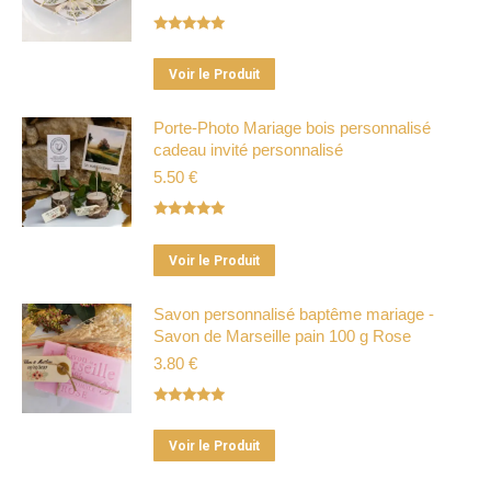
Note
5.00
sur 5
Ce
Voir le Produit
produit
a
Porte-Photo Mariage bois personnalisé
cadeau invité personnalisé
plusieurs
5.50
€
variations.
Les
Note
5.00
options
sur 5
Ce
peuvent
Voir le Produit
produit
être
a
Savon personnalisé baptême mariage -
choisies
Savon de Marseille pain 100 g Rose
plusieurs
sur
3.80
€
variations.
la
Les
page
Note
5.00
options
du
sur 5
Ce
peuvent
Voir le Produit
produit
produit
être