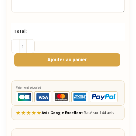
Total:
quantité
de
Ajouter au panier
Bouquet
Fleurs
séchées
Lavande
Paiement sécurisé
et
Blé
–
★
★
★
★
★
Avis Google Excellent
Basé sur 144 avis
Cadeau
Invité
personnalisé