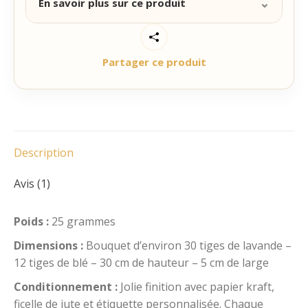
⌄
En savoir plus sur ce produit
Mariage
Baptême
Offrez ces jolis bouquets de
lavande extra
bleue
et de
blé
comme présent pour
Partager ce produit
vos
mariages, baptêmes, communions,
anniversaires.
Vos invités seront comblés par
cette attention et pourront garder les bouquets
pour
un cadeau d’invité écologique et durable
.
Le blé symbole de fertilité, abondance et richesse
apportera une symbolique supplémentaire à ce
Description
cadeau.
Avis (1)
Chaque bouquet est confectionné à la main par nos
soins dans notre atelier d’Aix-en-Provence avec de
la lavande provenant de la Drôme. Ils sont protégés
Poids :
25 grammes
par un papier kraft et
personnalisés avec une
Dimensions :
Bouquet d’environ 30 tiges de lavande –
étiquette ivoire
avec le texte et l’illustration de
12 tiges de blé – 30 cm de hauteur – 5 cm de large
votre choix.
Conditionnement :
Jolie finition avec papier kraft,
Catégories :
Cadeau invité mariage champetre
,
ficelle de jute et étiquette personnalisée. Chaque