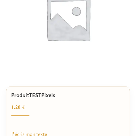
ProduitTESTPixels
1.20
€
J'écris mon texte