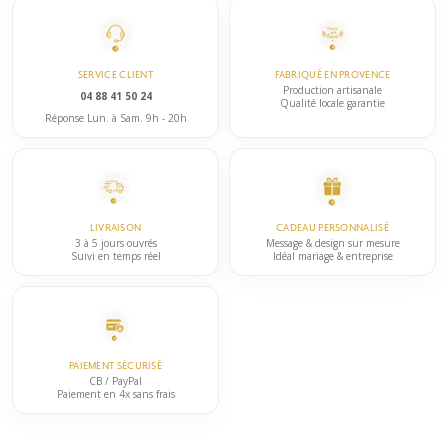
sur
variations.
la
Les
page
options
du
SERVICE CLIENT
FABRIQUÉ EN PROVENCE
peuvent
Production artisanale
04 88 41 50 24
produit
Qualité locale garantie
être
Réponse Lun. à Sam. 9h - 20h
choisies
sur
la
page
LIVRAISON
CADEAU PERSONNALISÉ
du
3 à 5 jours ouvrés
Message & design sur mesure
Suivi en temps réel
Idéal mariage & entreprise
produit
PAIEMENT SÉCURISÉ
CB / PayPal
Paiement en 4x sans frais