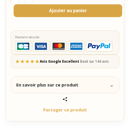
quantité
de
Ajouter au panier
ProduitTESTPixels
Paiement sécurisé
★
★
★
★
★
Avis Google Excellent
Basé sur 144 avis
⌄
En savoir plus sur ce produit
C’estunproduittespourlespixels
Partager ce produit
Catégorie :
Non classé