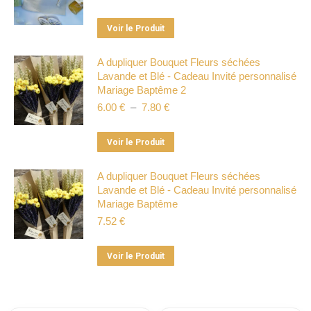
Ce
Voir le Produit
produit
a
A dupliquer Bouquet Fleurs séchées
Lavande et Blé - Cadeau Invité personnalisé
plusieurs
Mariage Baptême 2
variations.
Plage
6.00
€
–
7.80
€
Les
de
options
prix :
Ce
Voir le Produit
peuvent
6.00 €
produit
à
être
a
A dupliquer Bouquet Fleurs séchées
7.80 €
choisies
Lavande et Blé - Cadeau Invité personnalisé
plusieurs
sur
Mariage Baptême
variations.
la
7.52
€
Les
page
options
du
Ce
Voir le Produit
peuvent
produit
produit
être
a
choisies
plusieurs