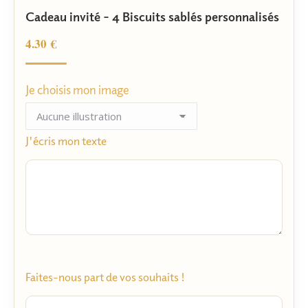
Noté
6
5.00
Cadeau invité – 4 Biscuits sablés personnalisés
sur 5
basé sur
notations
4.30
€
client
Je choisis mon image
J'écris mon texte
Faites-nous part de vos souhaits !