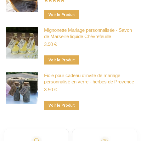
Note
5.00
sur 5
Ce
Voir le Produit
produit
a
Mignonette Mariage personnalisée - Savon
de Marseille liquide Chèvrefeuille
plusieurs
3.90
€
variations.
Les
Ce
options
Voir le Produit
produit
peuvent
a
Fiole pour cadeau d'invité de mariage
être
personnalisé en verre - herbes de Provence
plusieurs
choisies
3.50
€
variations.
sur
Les
la
Ce
options
Voir le Produit
page
produit
peuvent
du
a
être
produit
plusieurs
choisies
variations.
sur