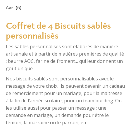
!
Avis (6)
Catégories :
Biscuit personnalisé
,
Cadeau invité
Coffret de 4 Biscuits sablés
mariage champetre
,
Cadeau invité Mariage et
Baptême personnalisé
,
Ruban
personnalisés
UGS :
0022
Les sablés personnalisés sont élaborés de manière
artisanale et à partir de matières premières de qualité
: beurre AOC, farine de froment… qui leur donnent un
goût unique.
Nos biscuits sablés sont personnalisables avec le
message de votre choix. Ils peuvent devenir un cadeau
de remerciement pour un mariage, pour la maitresse
à la fin de l’année scolaire, pour un team building. On
les utilise aussi pour passer un message : une
demande en mariage, un demande pour être le
témoin, la marraine ou le parrain, etc.