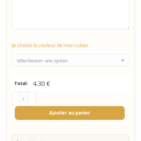
Je choisis la couleur de mon ruban
4.30
€
Total:
quantité
de
Ajouter au panier
Cadeau
invité
-