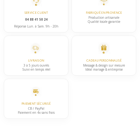
Les
la
options
page
SERVICE CLIENT
FABRIQUÉ EN PROVENCE
peuvent
Production artisanale
du
04 88 41 50 24
Qualité locale garantie
être
Réponse Lun. à Sam. 9h - 20h
produit
choisies
sur
la
page
LIVRAISON
CADEAU PERSONNALISÉ
du
3 à 5 jours ouvrés
Message & design sur mesure
Suivi en temps réel
Idéal mariage & entreprise
produit
PAIEMENT SÉCURISÉ
CB / PayPal
Paiement en 4x sans frais