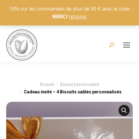
-10% sur les commandes de plus de 90 € avec le code :
MERCI
Ignorer
Recherche
:
Vous êtes ici :
Accueil
Biscuit personnalisé
Cadeau invité – 4 Biscuits sablés personnalisés