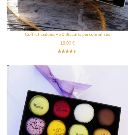
Coffret cadeau – 20 Biscuits personnalisés
18.00
€
Note
4.45
sur 5