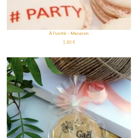
À l’unité – Macaron
1.80
€