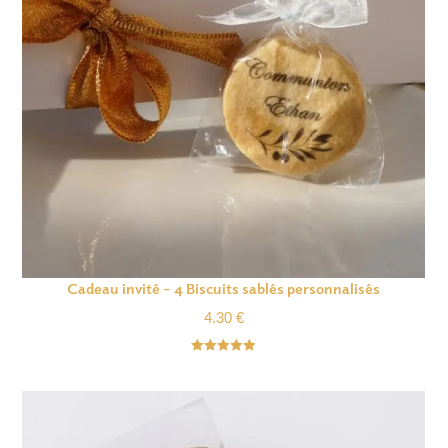
Cadeau invité – 4 Biscuits sablés personnalisés
4.30
€
Note
5.00
sur 5