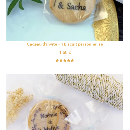
Cadeau d’invité – 1 Biscuit personnalisé
1.60
€
Note
4.98
sur 5