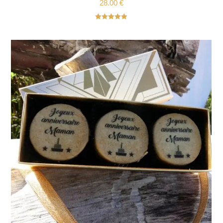
28.00
€
Note
5.00
sur 5