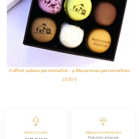
Coffret cadeau personnalisé – 9 Macaronias personnalisés
19.50
€
SERVICE CLIENT
FABRIQUÉ EN PROVENCE
Production artisanale