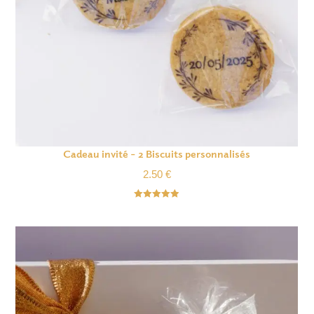
Cadeau invité – 2 Biscuits personnalisés
2.50
€
Note
4.93
sur 5