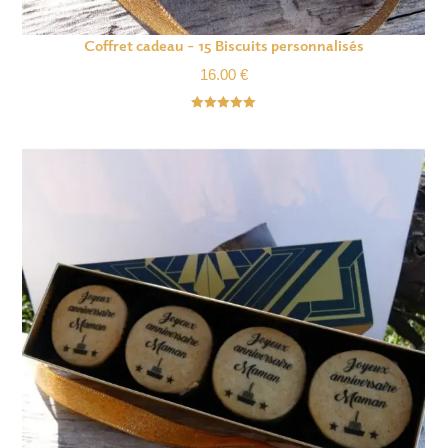
Coffret cadeau – 15 Biscuits personnalisés
16.00
€
Note
5.00
sur 5