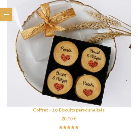
Coffret – 20 Biscuits personnalisés
20.00
€
Note
5.00
sur 5