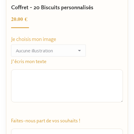
Noté
4
5.00
Coffret – 20 Biscuits personnalisés
sur 5
basé sur
notations
20.00
€
client
Je choisis mon image
J'écris mon texte
Faites-nous part de vos souhaits !