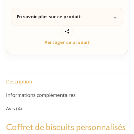
⌄
En savoir plus sur ce produit
Le Coffret carré
Ce coffret d’irrésistibles biscuits sablés pur beurre a
Partager ce produit
été confectionné pour les plus gourmands d’entre
vous. Il contient 20 sablés personnalisables
croquants et dorés. Leur subtile goût salé en ferra
craquer plus d’un.
Pour la personnalisation :
Laissez-vous guider
Description
par les étapes indiquées ci-dessous !
Informations complémentaires
Catégories :
Biscuit personnalisé
,
Coffrets Cadeaux
Avis (4)
personnalisés
UGS :
0024-aucuneillustration
Coffret de biscuits personnalisés