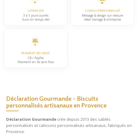
page
LIVRAISON
CADEAU PERSONNALISÉ
du
3 à 5 jours ouvrés
Message & design sur mesure
Suivi en temps réel
Idéal mariage & entreprise
produit
PAIEMENT SÉCURISÉ
CB / PayPal
Paiement en 4x sans frais
Déclaration Gourmande – Biscuits
personnalisés artisanaux en Provence
Déclaration Gourmande
crée depuis 2013 des
sablés
personnalisés
et
calissons personnalisés
artisanaux, fabriqués en
Provence.