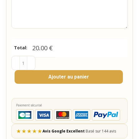
20.00
€
Total:
quantité
de
Ajouter au panier
Coffret
-
20
Biscuits
Paiement sécurisé
personnalisés
★
★
★
★
★
Avis Google Excellent
Basé sur 144 avis