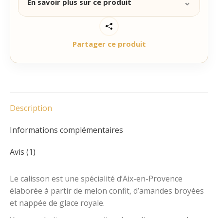
⌄
En savoir plus sur ce produit
Guimauves
personnalisées
Une Déclaration d’Amour gourmande et originale
pour la Saint-Valentin ! Un coffret de 6 Calissons
Partager ce produit
d’Aix-en-Provence avec un glaçage rouge et blanc
et 4 délicieuses guimauves à personnaliser avec
votre déclaration. Un cadeau personnalisé qui fera
le plus grand bonheur à celle ou celui que vous
aimez.
Pour la personnalisation :
Laissez-vous guider
Description
par les étapes indiquées ci-dessous !
Informations complémentaires
Catégorie :
Cadeaux personnalisés Saint-Valentin
Avis (1)
UGS :
0015
Le calisson est une spécialité d’Aix-en-Provence
élaborée à partir de melon confit, d’amandes broyées
et nappée de glace royale.