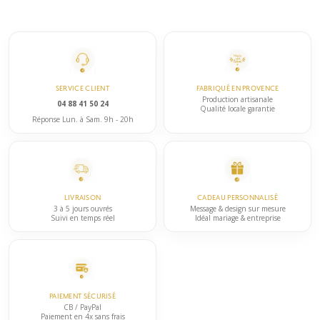
être
a
choisies
plusieurs
sur
variations.
la
Les
page
options
du
SERVICE CLIENT
FABRIQUÉ EN PROVENCE
peuvent
Production artisanale
04 88 41 50 24
produit
Qualité locale garantie
être
Réponse Lun. à Sam. 9h - 20h
choisies
sur
la
page
LIVRAISON
CADEAU PERSONNALISÉ
du
3 à 5 jours ouvrés
Message & design sur mesure
Suivi en temps réel
Idéal mariage & entreprise
produit
PAIEMENT SÉCURISÉ
CB / PayPal
Paiement en 4x sans frais