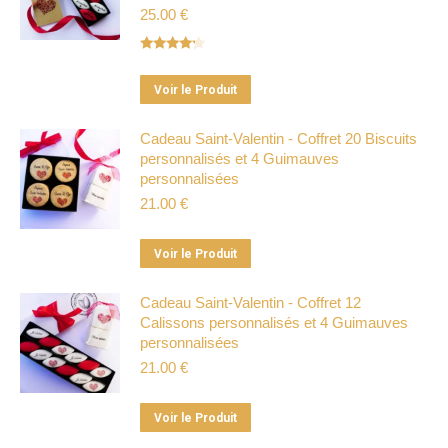
25.00
€
Note
4.00
sur 5
Ce
Voir le Produit
produit
a
Cadeau Saint-Valentin - Coffret 20 Biscuits
personnalisés et 4 Guimauves
plusieurs
personnalisées
variations.
21.00
€
Les
options
Ce
Voir le Produit
peuvent
produit
être
a
Cadeau Saint-Valentin - Coffret 12
choisies
Calissons personnalisés et 4 Guimauves
plusieurs
sur
personnalisées
variations.
la
21.00
€
Les
page
options
du
Ce
Voir le Produit
peuvent
produit
produit