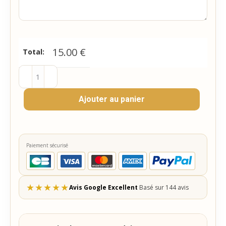
15.00
€
Total:
quantité
de
Ajouter au panier
Cadeau
Saint-
Valentin
-
Paiement sécurisé
Coffret
6
Calissons
★
★
★
★
★
Avis Google Excellent
Basé sur 144 avis
personnalisés
et
4