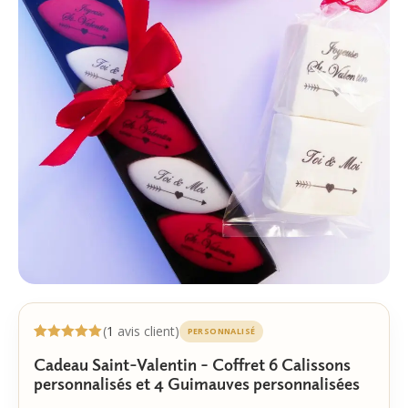
(
1
avis client)
PERSONNALISÉ
Noté
1
5.00
Cadeau Saint-Valentin – Coffret 6 Calissons
sur 5
basé sur
personnalisés et 4 Guimauves personnalisées
notation