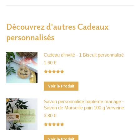
sac de lavande pour mariage
sachet de lavande cadeau invité
Découvrez d'autres Cadeaux
sachet de lavande mariage
sachet lavande mariage
personnalisés
sachet lavande personnalisé
Cadeau d'invité - 1 Biscuit personnalisé
1.60
€
Note
4.98
sur 5
Ce
Voir le Produit
produit
a
Savon personnalisé baptême mariage -
Savon de Marseille pain 100 g Verveine
plusieurs
3.80
€
variations.
Les
Note
5.00
options
sur 5
Ce
peuvent
Voir le Produit