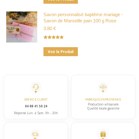
produit
être
a
Savon personnalisé baptême mariage -
choisies
Savon de Marseille pain 100 g Rose
plusieurs
sur
3.80
€
variations.
la
Les
page
Note
5.00
options
du
sur 5
Ce
peuvent
Voir le Produit
produit
produit
être
a
choisies
plusieurs
sur
variations.
la
Les
page
options
du
SERVICE CLIENT
FABRIQUÉ EN PROVENCE
peuvent
Production artisanale
produit
04 88 41 50 24
Qualité locale garantie
être
Réponse Lun. à Sam. 9h - 20h
choisies
sur
la