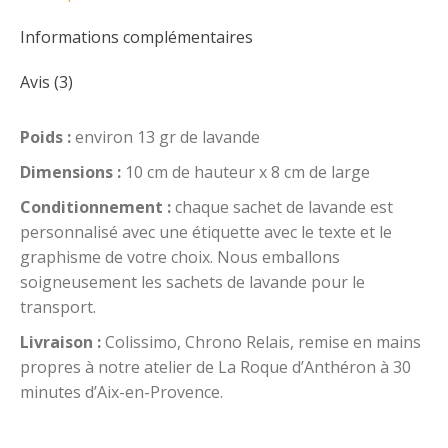
Informations complémentaires
Dimensions :
10 cm de hauteur x 8 cm de large.
environ 13 grammes de Lavande séchée.
Avis (3)
Pour la personnalisation :
sélectionnez votre
police dans « Je choisis mon image », et indiquez
Poids :
environ 13 gr de lavande
votre texte.
Dimensions :
10 cm de hauteur x 8 cm de large
Quantité minimum :
15
Conditionnement :
chaque sachet de lavande est
personnalisé avec une étiquette avec le texte et le
Catégories :
Cadeau invité mariage champetre
,
Cadeau invité Mariage et Baptême personnalisé
,
graphisme de votre choix. Nous emballons
Lavande Mariage
soigneusement les sachets de lavande pour le
UGS :
0012
transport.
Étiquettes :
cadeau invité baptême personnali
Livraison :
Colissimo, Chrono Relais, remise en mains
propres à notre atelier de La Roque d’Anthéron à 30
cadeau invité mariage champetre
minutes d’Aix-en-Provence.
cadeau invité mariage personnali
lavande mariage
lavande pour mariage
mariage lavande