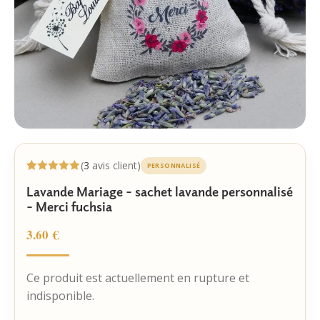
(
3
avis client)
PERSONNALISÉ
Noté
3
5.00
Lavande Mariage – sachet lavande personnalisé
sur 5
basé sur
– Merci fuchsia
notations
client
3.60
€
Ce produit est actuellement en rupture et
indisponible.