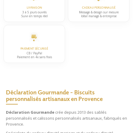
page
LIVRAISON
CADEAU PERSONNALISÉ
du
3 à 5 jours ouvrés
Message & design sur mesure
Suivi en temps réel
Idéal mariage & entreprise
produit
PAIEMENT SÉCURISÉ
CB / PayPal
Paiement en 4x sans frais
Déclaration Gourmande – Biscuits
personnalisés artisanaux en Provence
Déclaration Gourmande
crée depuis 2013 des
sablés
personnalisés
et
calissons personnalisés
artisanaux, fabriqués en
Provence.