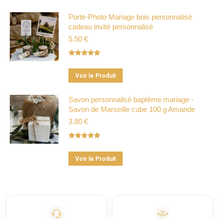
produit
a
Porte-Photo Mariage bois personnalisé
cadeau invité personnalisé
plusieurs
5.50
€
variations.
Les
Note
5.00
options
sur 5
Ce
peuvent
Voir le Produit
produit
être
a
Savon personnalisé baptême mariage -
choisies
Savon de Marseille cube 100 g Amande
plusieurs
sur
3.80
€
variations.
la
Les
page
Note
5.00
options
du
sur 5
Ce
peuvent
Voir le Produit
produit
produit
être
a
choisies
plusieurs
sur
variations.
la
Les