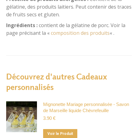
gélatine, des produits laitiers. Peut contenir des traces
de fruits secs et gluten.
Ingrédients :
contient de la gélatine de porc. V
oir la
page précisant la «
composition des produits
« .
Découvrez d'autres Cadeaux
personnalisés
Mignonette Mariage personnalisée - Savon
de Marseille liquide Chèvrefeuille
3.90
€
Ce
Voir le Produit