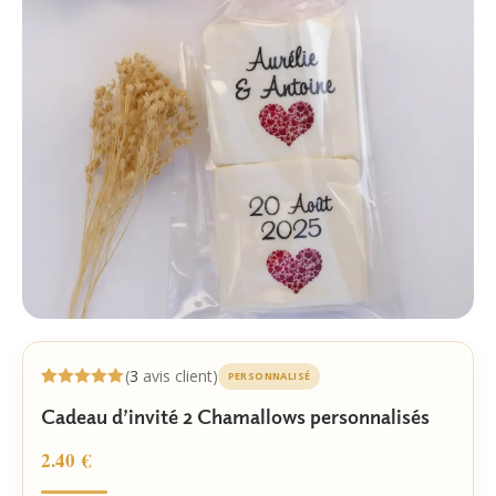
(
3
avis client)
PERSONNALISÉ
Noté
3
5.00
Cadeau d’invité 2 Chamallows personnalisés
sur 5
basé sur
notations
2.40
€
client