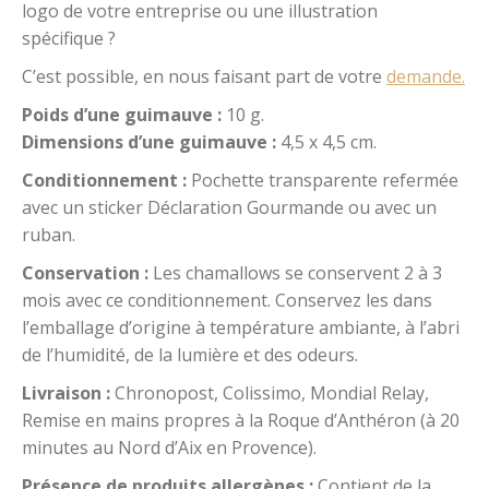
logo de votre entreprise ou une illustration
UGS :
0018-aucuneillustration
spécifique ?
C’est possible, en nous faisant part de votre
demande.
Poids d’une guimauve :
10 g.
Dimensions d’une guimauve :
4,5 x 4,5 cm.
Conditionnement :
Pochette transparente refermée
avec un sticker Déclaration Gourmande ou avec un
ruban.
Conservation :
Les chamallows se conservent 2 à 3
mois avec ce conditionnement. Conservez les dans
l’emballage d’origine à température ambiante, à l’abri
de l’humidité, de la lumière et des odeurs.
Livraison :
Chronopost, Colissimo, Mondial Relay,
Remise en mains propres à la Roque d’Anthéron (à 20
minutes au Nord d’Aix en Provence).
Présence de produits allergènes :
C
ontient de la