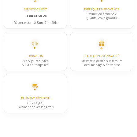
page
options
du
SERVICE CLIENT
FABRIQUÉ EN PROVENCE
peuvent
Production artisanale
produit
04 88 41 50 24
Qualité locale garantie
être
Réponse Lun. à Sam. 9h - 20h
choisies
sur
la
page
LIVRAISON
CADEAU PERSONNALISÉ
du
3 à 5 jours ouvrés
Message & design sur mesure
Suivi en temps réel
Idéal mariage & entreprise
produit
PAIEMENT SÉCURISÉ
CB / PayPal
Paiement en 4x sans frais