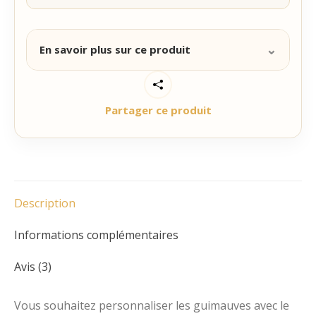
⌄
En savoir plus sur ce produit
Cadeau d’invité de 2 guimauves carrées, blanches,
moelleuses présentées dans une pochette
Partager ce produit
transparente fermée par un ruban. Rappelant les
souvenirs de notre enfance avec son doux parfum
sucré.
Personnalisez nos guimauves avec votre message
et illustration pour surprendre vos invités lors de
vos plus beaux événements : Mariage, Baptême…
Description
Pour la personnalisation :
Laissez-vous guider
Informations complémentaires
par les étapes indiquées ci-dessous !
Avis (3)
Catégories :
Cadeau invité mariage champetre
,
Cadeau invité Mariage et Baptême personnalisé
,
Vous souhaitez personnaliser les guimauves avec le
Chamallows personnalisés
,
Ruban