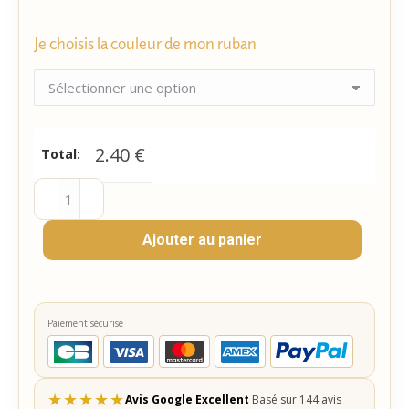
Je choisis la couleur de mon ruban
2.40
€
Total:
quantité
de
Ajouter au panier
Cadeau
d'invité
2
Chamallows
Paiement sécurisé
personnalisés
★
★
★
★
★
Avis Google Excellent
Basé sur 144 avis