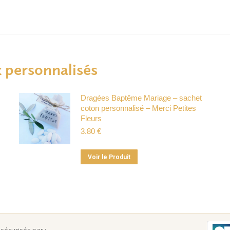
 personnalisés
Dragées Baptême Mariage – sachet
coton personnalisé – Merci Petites
Fleurs
3.80
€
Ce
Voir le Produit
produit
a
plusieurs
variations.
Les