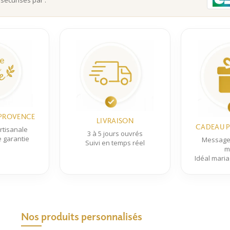
 sécurisés par :
options
peuvent
être
choisies
sur
la
page
du
produit
 PROVENCE
LIVRAISON
CADEAU P
rtisanale
3 à 5 jours ouvrés
e garantie
Message 
Suivi en temps réel
m
Idéal maria
Nos produits personnalisés