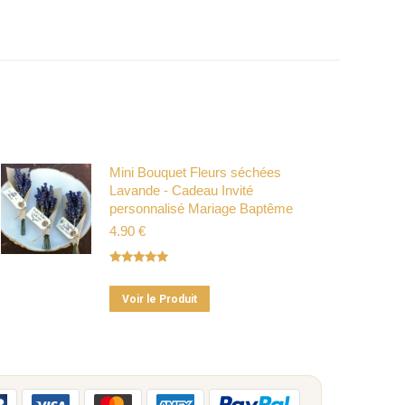
Mini Bouquet Fleurs séchées
Lavande - Cadeau Invité
personnalisé Mariage Baptême
4.90
€
Note
5.00
sur 5
Ce
Voir le Produit
produit
a
plusieurs
variations.