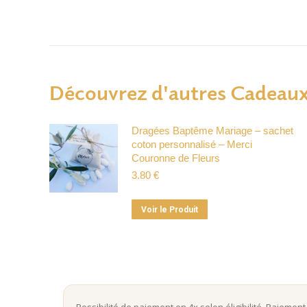
Découvrez d'autres Cadeaux
Dragées Baptême Mariage – sachet
coton personnalisé – Merci
Couronne de Fleurs
3.80
€
Ce
Voir le Produit
produit
a
plusieurs
variations.
Les