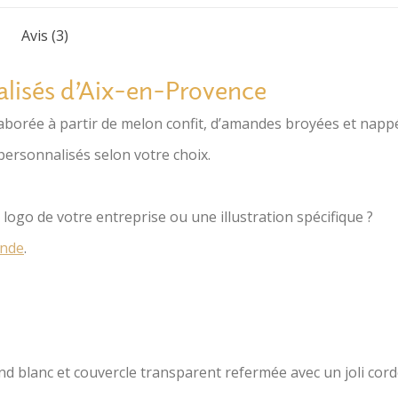
idéal pour un mari
Avis (3)
Pour la personna
indiquées ci-desso
alisés d’Aix-en-Provence
Catégories :
Cadeau
laborée à partir de melon confit, d’amandes broyées et nappé
personnalisé
,
Hom
UGS :
0013
ersonnalisés selon votre choix.
logo de votre entreprise ou une illustration spécifique ?
nde
.
d blanc et couvercle transparent refermée avec un joli cord