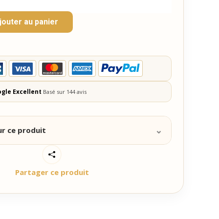
jouter au panier
ogle Excellent
Basé sur 144 avis
⌄
ur ce produit
’invités, nous avons imaginé une boîte prestige de
nalisés d’Aix-en-Provence. La boîte losange
Partager ce produit
e l’emblématique confiserie et son couvercle
 voir les personnalisations que vous avez choisies.
efermée avec un joli cordon.
re calissons personnalisés est le cadeau d’invités