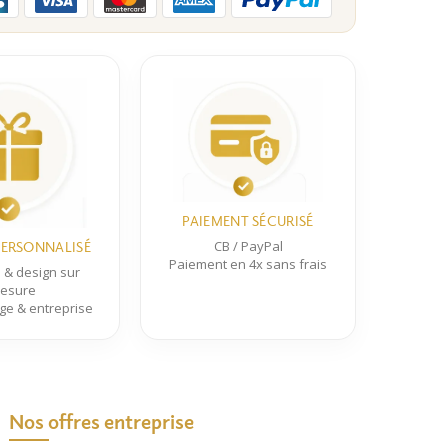
Les
options
peuvent
être
choisies
sur
la
page
du
PAIEMENT SÉCURISÉ
produit
CB / PayPal
ERSONNALISÉ
Paiement en 4x sans frais
& design sur
esure
ge & entreprise
Nos offres entreprise