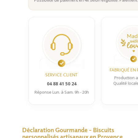
Possibilité de paiement en 4x selon éligibilité. Paiement
options
peuvent
être
choisies
sur
la
page
du
produit
FABRIQUÉ EN
SERVICE CLIENT
Production a
Qualité local
04 88 41 50 24
Réponse Lun. à Sam. 9h - 20h
Déclaration Gourmande – Biscuits
personnalisés artisanaux en Provence