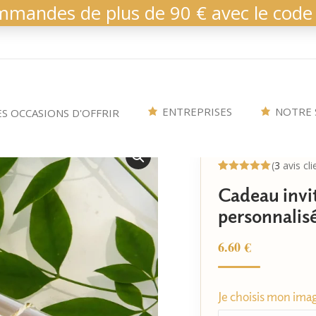
mmandes de plus de 90 € avec le code
ENTREPRISES
NOTRE 
ES OCCASIONS D'OFFRIR
(
3
avis cli
Noté
3
5.00
Cadeau invit
sur 5
basé sur
personnalis
notations
client
6.60
€
Je choisis mon ima